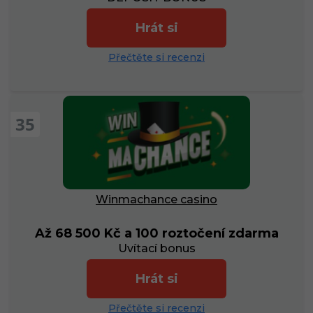
Hrát si
Přečtěte si recenzi
35
Winmachance casino
Až 68 500 Kč a 100 roztočení zdarma
Uvítací bonus
Hrát si
Přečtěte si recenzi