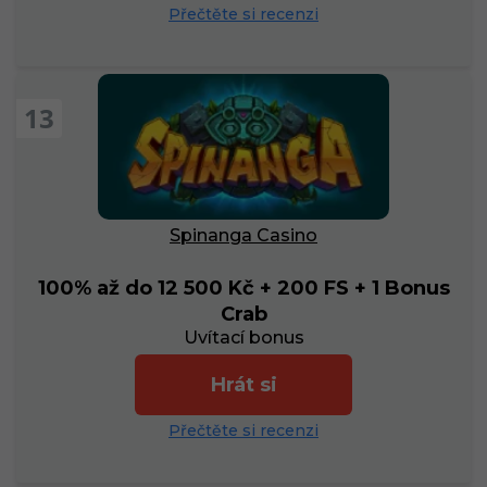
Přečtěte si recenzi
13
Spinanga Casino
100% až do 12 500 Kč + 200 FS + 1 Bonus
Crab
Uvítací bonus
Hrát si
Přečtěte si recenzi