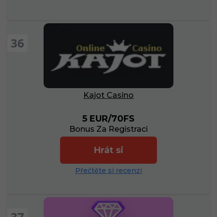
36
Kajot Casino
5 EUR/70FS
Bonus Za Registraci
Hrát si
Přečtěte si recenzi
37