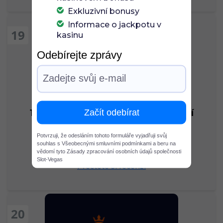
Exkluzivní bonusy
Informace o jackpotu v
19
kasinu
Odebírejte zprávy
Hellspin casino
Začít odebírat
100% do 100 € a 100 extra zatočení
Bonus za 1 vklad
Potvrzuji, že odesláním tohoto formuláře vyjadřuji svůj
Hrát si
souhlas s Všeobecnými smluvními podmínkami a beru na
vědomí tyto Zásady zpracování osobních údajů společnosti
Slot-Vegas
Přečtěte si recenzi
20