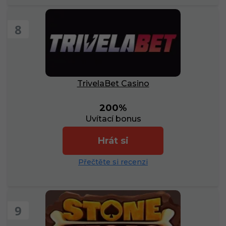
8
TrivelaBet Casino
200%
Uvítací bonus
Hrát si
Přečtěte si recenzi
9