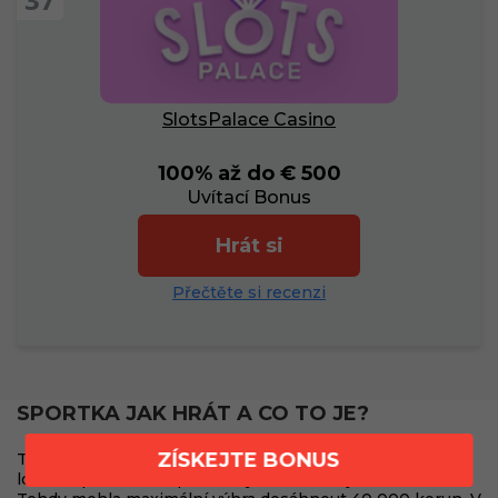
SlotsPalace Casino
100% až do € 500
Uvítací Bonus
Hrát si
Přečtěte si recenzi
SPORTKA JAK HRÁT A CO TO JE?
ZÍSKEJTE BONUS
Tato loterie je jednou z nejstarších a nejspolehlivějších
loterií. Společnost Sportka byla založena již v roce 1957.