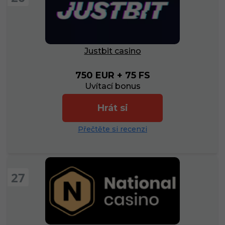
Justbit casino
750 EUR + 75 FS
Uvítací bonus
Hrát si
Přečtěte si recenzi
27