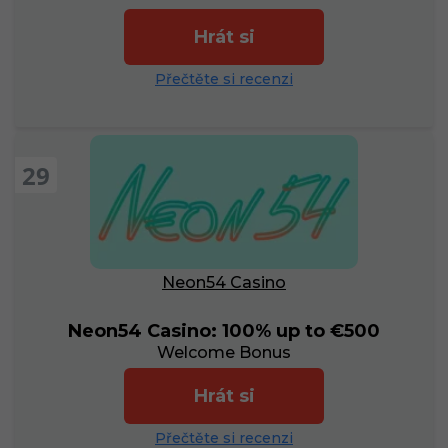
Hrát si
Přečtěte si recenzi
29
Neon54 Casino
Neon54 Casino: 100% up to €500
Welcome Bonus
Hrát si
Přečtěte si recenzi