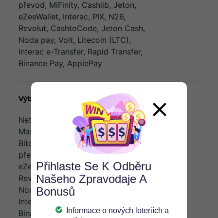
převod, MiFinity, Cashlib, Jeton,
eZeeWallet, Interac, PIX, N26,
Revolut, CashtoCode, Jeton Cash,
Noda pay, Volt, Litecoin (LTC),
Interac e-Transfer, Rapid Transfer,
Binance Pay, ApplePay
Výběry:
Neteller, Skrill, PaySafeCard, VISA,
Mastercard, Multibanco, Neosurf,
Bitcoin (BTC), AstroPay, Bankovní
převod, MiFinity, Cashlib, Jeton,
Přihlaste Se K Odběru
eZeeWallet, Interac, PIX, N26,
Našeho Zpravodaje A
Revolut, CashtoCode, Jeton Cash,
Bonusů
Noda pay, Volt, Litecoin (LTC),
Interac e-Transfer, Rapid Transfer,
Informace o nových loteriích a
Binance Pay, ApplePay