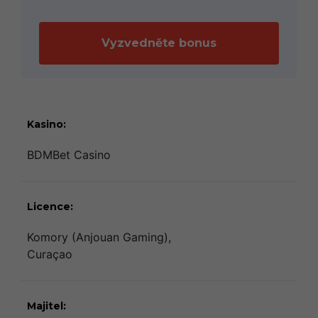
Vyzvedněte bonus
Kasino:
BDMBet Casino
Licence:
Komory (Anjouan Gaming),
Curaçao
Majitel: