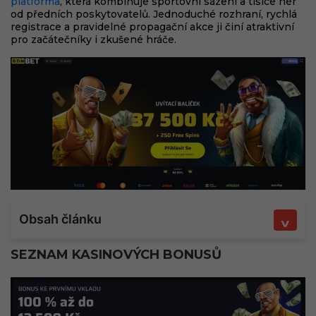
platforma
, která kombinuje sportovní sázení a tisíce her
od předních poskytovatelů. Jednoduché rozhraní, rychlá
registrace a pravidelné propagační akce ji činí atraktivní
pro začátečníky i zkušené hráče.
^
Obsah článku
Seznam kasinových bonusů
SEZNAM KASINOVÝCH BONUSŮ
Registrační formulář BDMBet Casino
Přihlašovací formulář BDMBet Casino