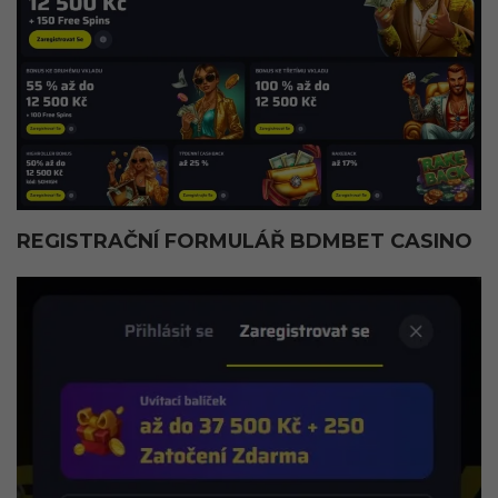
REGISTRAČNÍ FORMULÁŘ BDMBET CASINO