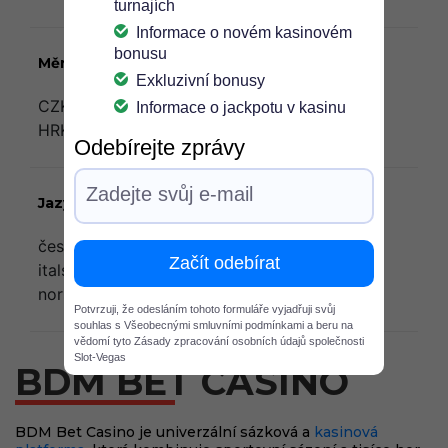
turnajích
Informace o novém kasinovém
bonusu
Měny:
Exkluzivní bonusy
CZK, EUR, AUD, BGN, BRL, CAD,
Informace o jackpotu v kasinu
HRK, NOK, NZD, RON, ZAR
Odebírejte zprávy
Jazyky:
česky, anglicky, francouzsky,
Začít odebírat
italsky, německy, španělsky,
norsky, polsky, portugalsky, řecky
Potvrzuji, že odesláním tohoto formuláře vyjadřuji svůj
souhlas s Všeobecnými smluvními podmínkami a beru na
vědomí tyto Zásady zpracování osobních údajů společnosti
Slot-Vegas
BDM BET CASINO
BDM Bet Casino je univerzální sázková a
kasinová