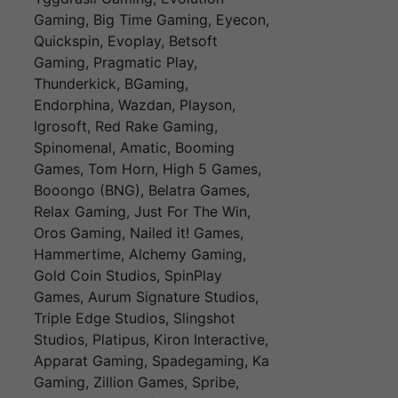
Gaming, Big Time Gaming, Eyecon,
Quickspin, Evoplay, Betsoft
Gaming, Pragmatic Play,
Thunderkick, BGaming,
Endorphina, Wazdan, Playson,
Igrosoft, Red Rake Gaming,
Spinomenal, Amatic, Booming
Games, Tom Horn, High 5 Games,
Booongo (BNG), Belatra Games,
Relax Gaming, Just For The Win,
Oros Gaming, Nailed it! Games,
Hammertime, Alchemy Gaming,
Gold Coin Studios, SpinPlay
Games, Aurum Signature Studios,
Triple Edge Studios, Slingshot
Studios, Platipus, Kiron Interactive,
Apparat Gaming, Spadegaming, Ka
Gaming, Zillion Games, Spribe,