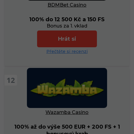
BDMBet Casino
100% do 12 500 Kč a 150 FS
Bonus za 1. vklad
Hrát si
Přečtěte si recenzi
12
Wazamba Casino
100% až do výše 500 EUR + 200 FS + 1
bonusový krab