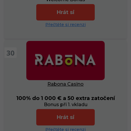
Hrát si
Přečtěte si recenzi
30
Rabona Casino
100% do 1 000 € a 50 extra zatočení
Bonus při 1. vkladu
Hrát si
Přečtěte si recenzi