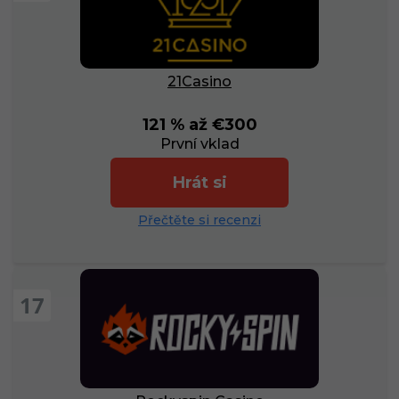
21Casino
121 % až €300
První vklad
Hrát si
Přečtěte si recenzi
17