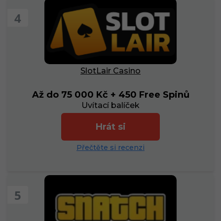
4
SlotLair Casino
Až do 75 000 Kč + 450 Free Spinů
Uvítací balíček
Hrát si
Přečtěte si recenzi
5