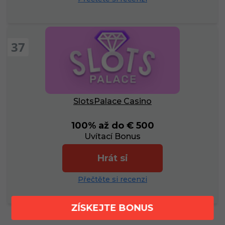
37
SlotsPalace Casino
100% až do € 500
Uvítací Bonus
Hrát si
Přečtěte si recenzi
ZÍSKEJTE BONUS