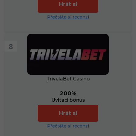
Hrát si
Přečtěte si recenzi
8
TrivelaBet Casino
200%
Uvítací bonus
Hrát si
Přečtěte si recenzi