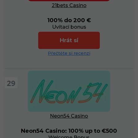
21bets Casino
100% do 200 €
Uvítací bonus
Hrát si
Přečtěte si recenzi
29
Neon54 Casino
Neon54 Casino: 100% up to €500
Welcome Bonus