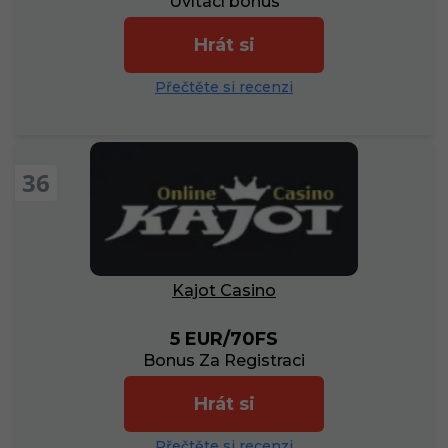
Uvítací bonus
Hrát si
Přečtěte si recenzi
36
Kajot Casino
5 EUR/70FS
Bonus Za Registraci
Hrát si
Přečtěte si recenzi