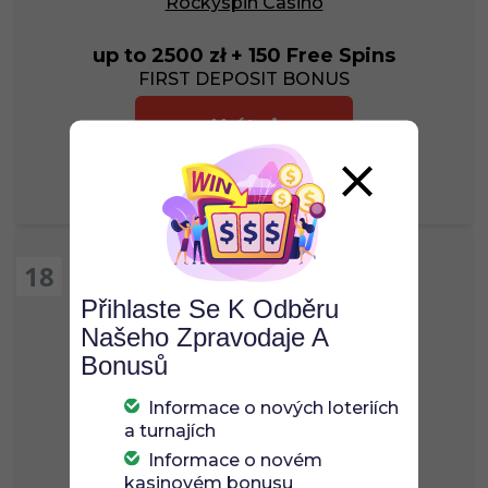
Rockyspin Casino
up to 2500 zł + 150 Free Spins
FIRST DEPOSIT BONUS
Hrát si
Přečtěte si recenzi
18
Přihlaste Se K Odběru
Našeho Zpravodaje A
Bonusů
Spinline Casino
Informace o nových loteriích
a turnajích
100% + 200 FS
Informace o novém
Bonus za 1. vklad
kasinovém bonusu