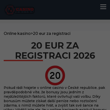
Online kasino
>
20 eur za registraci
20 EUR ZA
REGISTRACI 2026
Pokud rádi hrajete v online casino v České republice, pak
pravděpodobně víte, že bonusy jsou jedním z
nejdůležitějších faktorů, které ovlivňují vaši volbu. Díky
bonusům můžete získat další peníze nebo roztočení
zdarma, s nimiž můžete hrát, a zvýšit tak své šance na
výhru. Věděli jste ale, že v online kasinech existují bonusy