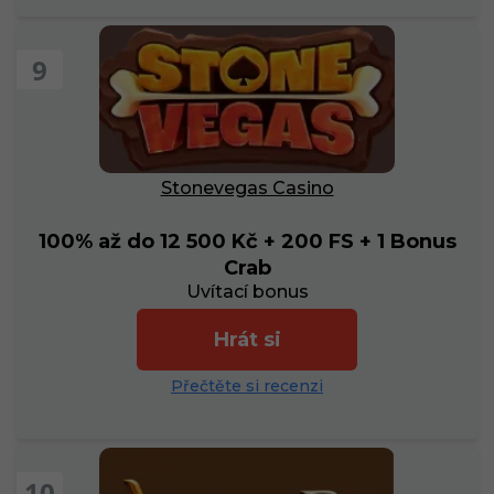
9
Stonevegas Casino
100% až do 12 500 Kč + 200 FS + 1 Bonus
Crab
Uvítací bonus
Hrát si
Přečtěte si recenzi
10