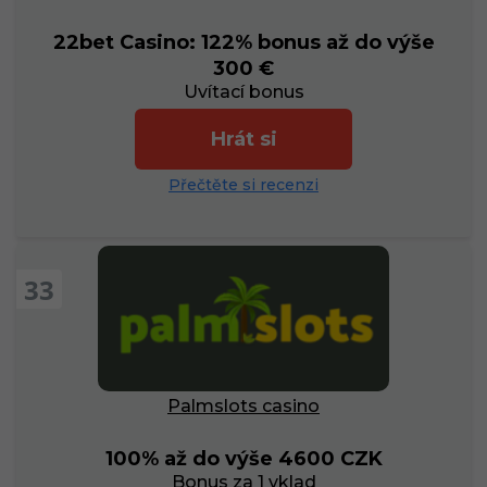
22bet Casino: 122% bonus až do výše
300 €
Uvítací bonus
Hrát si
Přečtěte si recenzi
33
Palmslots casino
100% až do výše 4600 CZK
Bonus za 1 vklad