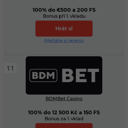
100% do €500 a 200 FS
Bonus při 1. vkladu
Hrát si
Přečtěte si recenzi
11
BDMBet Casino
100% do 12 500 Kč a 150 FS
Bonus za 1. vklad