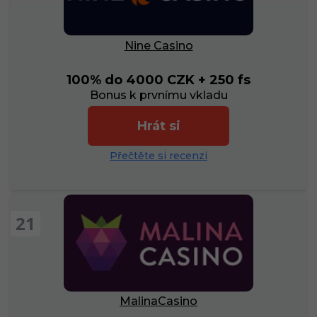
Nine Casino
100% do 4000 CZK + 250 fs
Bonus k prvnímu vkladu
Hrát si
Přečtěte si recenzi
21
MalinaCasino