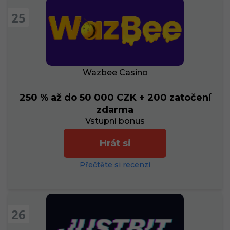
25
Wazbee Casino
250 % až do 50 000 CZK + 200 zatočení
zdarma
Vstupní bonus
Hrát si
Přečtěte si recenzi
26