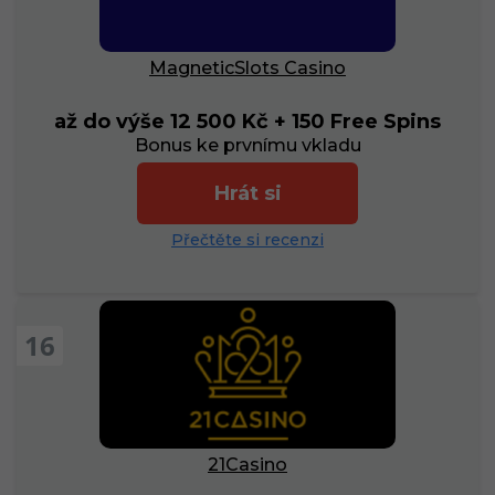
MagneticSlots Casino
až do výše 12 500 Kč + 150 Free Spins
Bonus ke prvnímu vkladu
Hrát si
Přečtěte si recenzi
16
21Casino