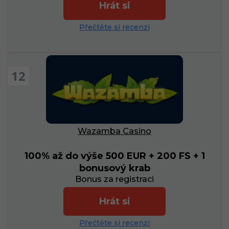
Hrát si
Přečtěte si recenzi
12
Wazamba Casino
100% až do výše 500 EUR + 200 FS + 1
bonusový krab
Bonus za registraci
Hrát si
Přečtěte si recenzi