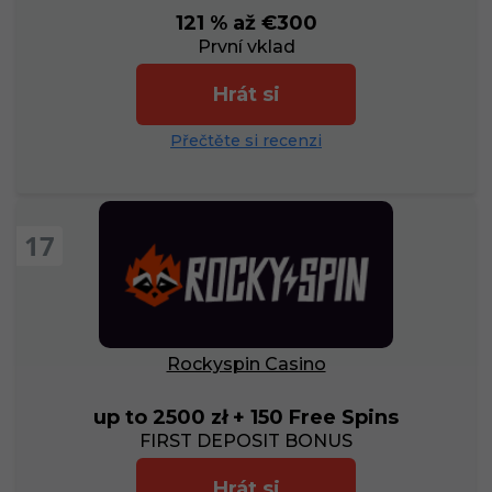
121 % až €300
První vklad
Hrát si
Přečtěte si recenzi
17
Rockyspin Casino
up to 2500 zł + 150 Free Spins
FIRST DEPOSIT BONUS
Hrát si