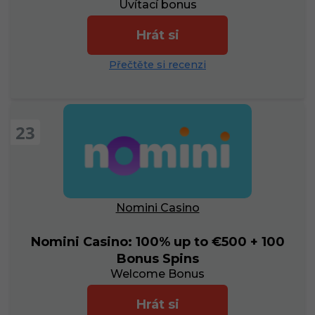
Uvítací bonus
Hrát si
Přečtěte si recenzi
23
Nomini Casino
Nomini Casino: 100% up to €500 + 100
Bonus Spins
Welcome Bonus
Hrát si