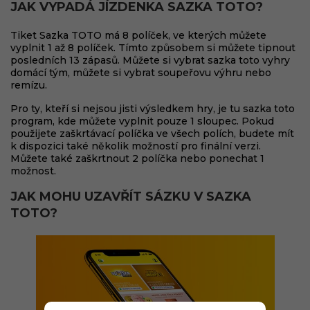
JAK VYPADÁ JÍZDENKA SAZKA TOTO?
Tiket Sazka TOTO má 8 políček, ve kterých můžete
vyplnit 1 až 8 políček. Tímto způsobem si můžete tipnout
posledních 13 zápasů. Můžete si vybrat sazka toto vyhry
domácí tým, můžete si vybrat soupeřovu výhru nebo
remízu.
Pro ty, kteří si nejsou jisti výsledkem hry, je tu sazka toto
program, kde můžete vyplnit pouze 1 sloupec. Pokud
použijete zaškrtávací políčka ve všech polích, budete mít
k dispozici také několik možností pro finální verzi.
Můžete také zaškrtnout 2 políčka nebo ponechat 1
možnost.
JAK MOHU UZAVŘÍT SÁZKU V SAZKA
TOTO?