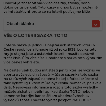
umožňuje znásobit váš vklad desítky, stovky, nebo
dokonce tisíce krát. Tyto kurzy mohou být samozřejmě
velmi atraktivní, proto se na loterii podívejme blíže.
^
Obsah článku
Vše o loterii Sazka TOTO
VŠE O LOTERII SAZKA TOTO
Program a výsledky loterie TOTO Sazka online
Jak vypadá jízdenka Sazka TOTO?
Loterie Sazka je jednou z nejstarších státních loterií v
Jak mohu uzavřít sázku v Sazka TOTO?
České republice a funguje již od roku 1938. Logika této
Výhry v jackpotu ve společnosti Sazka TOTO
hry je stejná jako u ostatních loterií – musíte správně
Jak si mohu vyzvednout své výhry v Sazka TOTO?
trefit čísla. Čím více čísel uhodnete v sazka toto výhra, tím
více peněz vyhrajete.
Nejčastěji však budou mít štěstí jen ti, kteří se vyznají ve
sportu a výsledcích zápasů. Můžete sázenka toto sazka
na 13 různých zápasů na téma hokej a fotbal. Můžete si
také vybrat ligu, která může být česká, německá, polská a
další. Nejnovější informace a rozpis toto sazka výsledky
můžete získat v mobilní aplikaci Sazka TOTO nebo v
kamenné loterijní kanceláři. Po uhodnutí všech 13
výsledků zápasu můžete vyhrát jackpot 760 000 Kč.