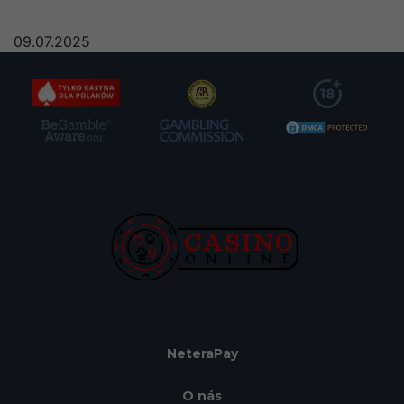
09.07.2025
NeteraPay
O nás