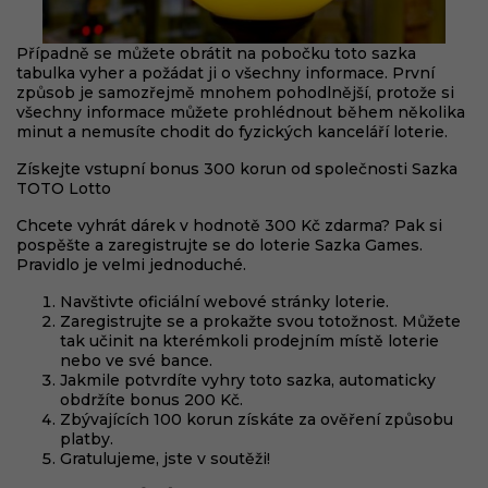
Případně se můžete obrátit na pobočku toto sazka
tabulka vyher a požádat ji o všechny informace. První
způsob je samozřejmě mnohem pohodlnější, protože si
všechny informace můžete prohlédnout během několika
minut a nemusíte chodit do fyzických kanceláří loterie.
Získejte vstupní bonus 300 korun od společnosti Sazka
TOTO Lotto
Chcete vyhrát dárek v hodnotě 300 Kč zdarma? Pak si
pospěšte a zaregistrujte se do loterie Sazka Games.
Pravidlo je velmi jednoduché.
Navštivte oficiální webové stránky loterie.
Zaregistrujte se a prokažte svou totožnost. Můžete
tak učinit na kterémkoli prodejním místě loterie
nebo ve své bance.
Jakmile potvrdíte vyhry toto sazka, automaticky
obdržíte bonus 200 Kč.
Zbývajících 100 korun získáte za ověření způsobu
platby.
Gratulujeme, jste v soutěži!