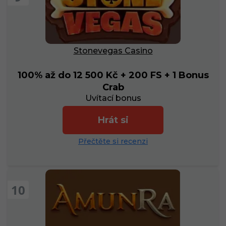
Stonevegas Casino
100% až do 12 500 Kč + 200 FS + 1 Bonus
Crab
Uvítací bonus
Hrát si
Přečtěte si recenzi
10