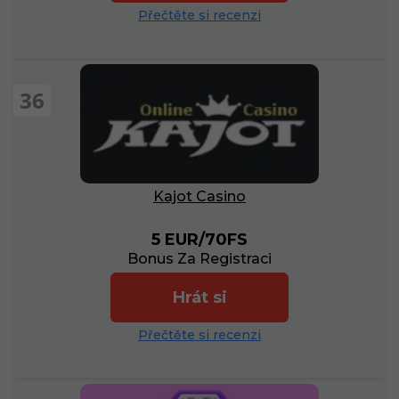
Přečtěte si recenzi
36
Kajot Casino
5 EUR/70FS
Bonus Za Registraci
Hrát si
Přečtěte si recenzi