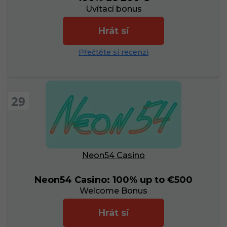
Uvítací bonus
Hrát si
Přečtěte si recenzi
29
Neon54 Casino
Neon54 Casino: 100% up to €500
Welcome Bonus
Hrát si