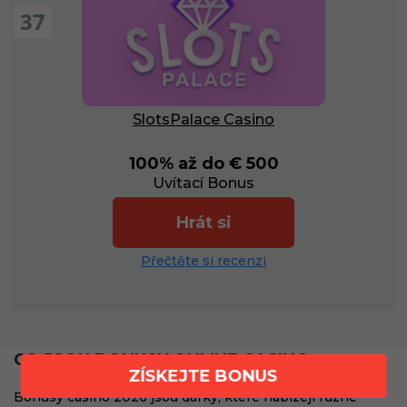
37
SlotsPalace Casino
100% až do € 500
Uvítací Bonus
Hrát si
Přečtěte si recenzi
CO JSOU BONUSY ONLINE CASINO
ZÍSKEJTE BONUS
Bonusy casino 2026 jsou dárky, které nabízejí různé