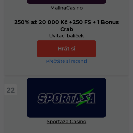
MalinaCasino
250% až 20 000 Kč +250 FS + 1 Bonus
Crab
Uvítací balíček
Hrát si
Přečtěte si recenzi
22
Sportaza Casino