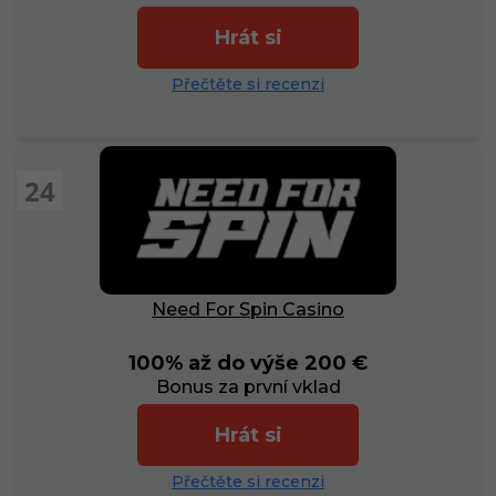
Hrát si
Přečtěte si recenzi
24
Need For Spin Casino
100% až do výše 200 €
Bonus za první vklad
Hrát si
Přečtěte si recenzi