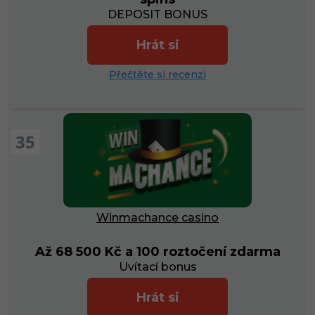
DEPOSIT BONUS
Hrát si
Přečtěte si recenzi
35
Winmachance casino
Až 68 500 Kč a 100 roztočení zdarma
Uvítací bonus
Hrát si