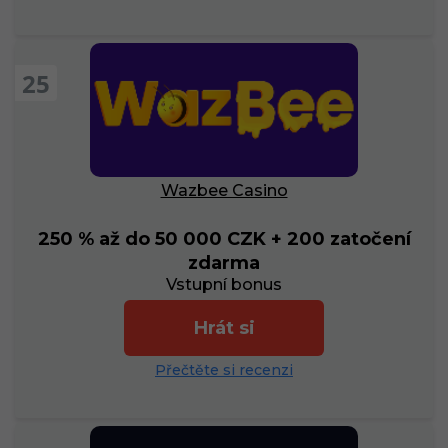
25
Wazbee Casino
250 % až do 50 000 CZK + 200 zatočení
zdarma
Vstupní bonus
Hrát si
Přečtěte si recenzi