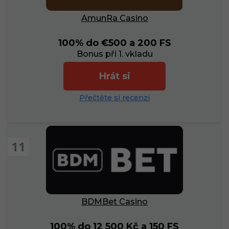
AmunRa Casino
100% do €500 a 200 FS
Bonus při 1. vkladu
Hrát si
Přečtěte si recenzi
11
BDMBet Casino
100% do 12 500 Kč a 150 FS