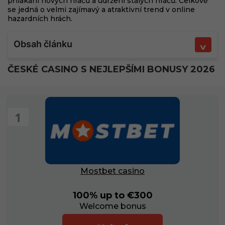
přilákání nových hráčů a udržení stálých hráčů. Celkově
se jedná o velmi zajímavý a atraktivní trend v online
hazardních hrách.
^
Obsah článku
České casino s nejlepšími bonusy 2026
ČESKÉ CASINO S NEJLEPŠÍMI BONUSY 2026
Co jsou bonusy online casino
Proč by měl hráč získat bonus v českém online
kasinu?
Jak používat obdržené kasinové bonusy
1
Typy bonusů v online kasinech
Žádný vklad bonus online kasino
Bonus za vklad
Bezplatné freespiny jako nejoblíbenější bonus
Mostbet casino
Bonusové kódy zdarma
Bonus za registraci
100% up to €300
Vrácení peněz z vkladu
Welcome bonus
VIP klub jako podpora pro hráče