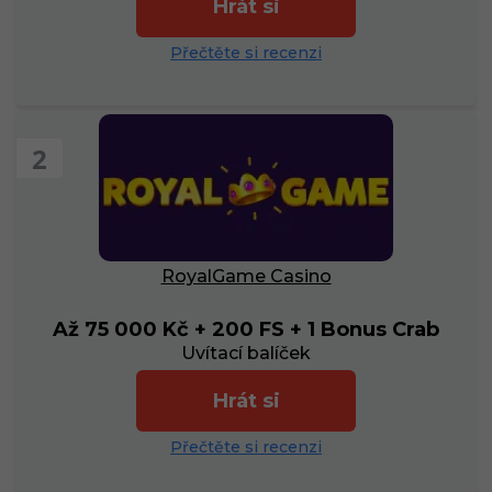
Skutečné peníze na váš účet
Hrát si
Dárky k narozeninám
Přečtěte si recenzi
Bonus za instalaci mobilní aplikace
Bonus – vezměte s sebou kamaráda
Nejlepší bonus na trhu online kasin
2
Co byste měli vědět při získávání bonusu
Jak vybrat skutečné bonusové peníze
Způsoby vkladu a výběru bonusů
Výhody a nevýhody kasinových bonusů
RoyalGame Casino
Až 75 000 Kč + 200 FS + 1 Bonus Crab
Uvítací balíček
Hrát si
Přečtěte si recenzi