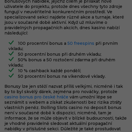
bonusových nabídek, jejichž cílem je přilákat nové
uživatele do projektu, protože dnes všechny tyto zdroje
fungují v neuvěřitelně konkurenčním prostředí. Ve
specializované sekci najdete různé akce a turnaje, které
jsou v současné době aktivní. Když už mluvíme o
pravidelných propagačních akcích, dnes kasino nabízí
následující:
100 procentní bonus a
50 freespins
při prvním
vkladu;
50 procentní bonus při druhém vkladu;
50% bonus a 50 roztočení zdarma při druhém
vkladu;
10 % cashback každé pondělí;
50 procentní bonus na víkendové vklady.
Bonusy lze jen stěží nazvat příliš velkými, nicméně i tak
by to byl skvělý dárek, zejména pro nováčky, protože
casino bonus pro české hráče
vám umožní lépe se
seznámit s webem a získat zkušenosti bez rizika ztráty
vlastních peněz. Rolling Slots casino no deposit bonus
není v současné době k dispozici, nicméně, tam je
informace, že se může objevit v blízké budoucnosti, takže
je vhodné pravidelně sledovat aktuální propagační
nabídky v příslušné sekci. Důležité je také prostudovat