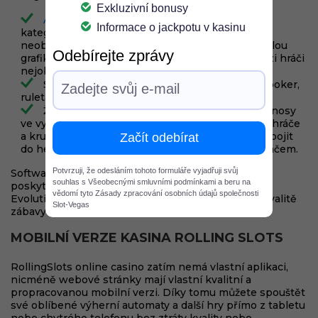
Exkluzivní bonusy
Automaty zdarma
. Jedná se o nejrozsáhlejší
Informace o jackpotu v kasinu
kategorii her. Zde jsou shromážděny klasické a
neobvyklé, exkluzivní a tematické sloty s pokročilou
Odebírejte zprávy
grafikou a barevnými příběhy. Automaty jsou mezi hráči
nejoblíbenější.
Stolní a karetní hry. Existuje několik druhů, poker,
ruleta, blackjack a tak dále.
Živé kasino. Hráči mohou nejen sledovat přenosy
ve vysoké kvalitě, kde mohou sledovat skutečné hráče
a krupiéry při hraní některých her, ale také se zapojit
Začít odebírat
do herního procesu a stát se plnohodnotným hráčem.
Potvrzuji, že odesláním tohoto formuláře vyjadřuji svůj
Software pro hráče vyvíjejí pouze ti nejlepší
souhlas s Všeobecnými smluvními podmínkami a beru na
poskytovatelé, jako jsou NetEnt, Pragmatic Play,
vědomí tyto Zásady zpracování osobních údajů společnosti
Evolution Gaming a tak dále, což svědčí o vysoké kvalitě
Slot-Vegas
zábavy dostupné v kasinu.
MOBILNÍ VERZE KASINA ROLLING SLOTS
RollingSlots online сasino zatím nemá vlastní aplikaci,
nicméně webové stránky mají vlastní kvalitní a
propracovanou mobilní verzi. Díky tomu můžete spouštět
své oblíbené výherní automaty a další hry přímo z tabletu
nebo chytrého telefonu bez ztráty kvality nebo