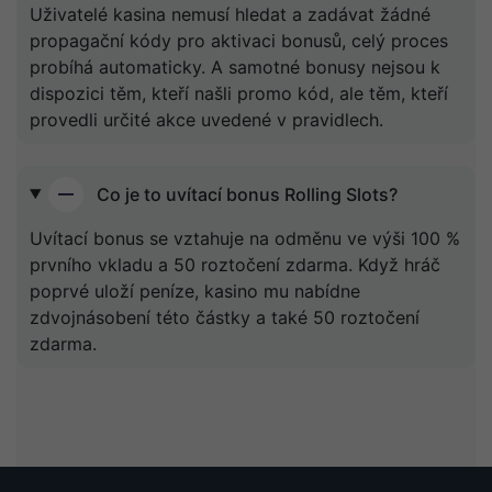
Uživatelé kasina nemusí hledat a zadávat žádné
propagační kódy pro aktivaci bonusů, celý proces
probíhá automaticky. A samotné bonusy nejsou k
dispozici těm, kteří našli promo kód, ale těm, kteří
provedli určité akce uvedené v pravidlech.
Co je to uvítací bonus Rolling Slots?
Uvítací bonus se vztahuje na odměnu ve výši 100 %
prvního vkladu a 50 roztočení zdarma. Když hráč
poprvé uloží peníze, kasino mu nabídne
zdvojnásobení této částky a také 50 roztočení
zdarma.