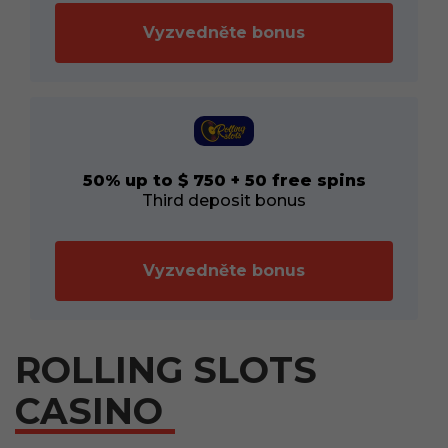
Vyzvedněte bonus
50% up to $ 750 + 50 free spins
Third deposit bonus
Vyzvedněte bonus
ROLLING SLOTS
CASINO