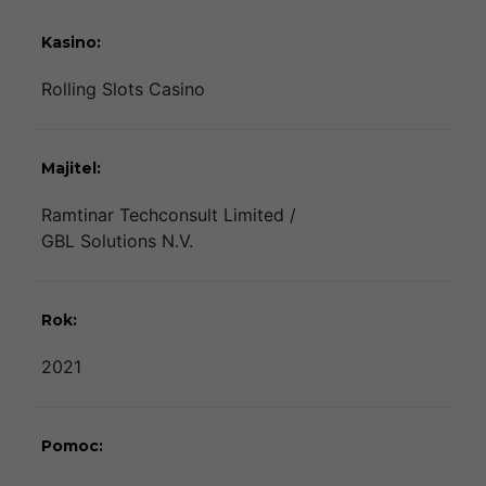
Kasino:
Rolling Slots Casino
Majitel:
Ramtinar Techconsult Limited /
GBL Solutions N.V.
Rok:
2021
Pomoc: