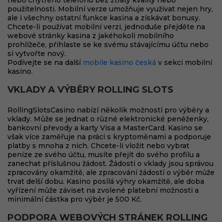
použitelnosti. Mobilní verze umožňuje využívat nejen hry,
ale i všechny ostatní funkce kasina a získávat bonusy.
Chcete-li používat mobilní verzi, jednoduše přejděte na
webové stránky kasina z jakéhokoli mobilního
prohlížeče, přihlaste se ke svému stávajícímu účtu nebo
si vytvořte nový.
Podívejte se na další
mobile kasino česká
v sekci mobilní
kasino.
VKLADY A VÝBĚRY ROLLING SLOTS
RollingSlotsCasino nabízí několik možností pro výběry a
vklady. Může se jednat o různé elektronické peněženky,
bankovní převody a karty Visa a MasterCard. Kasino se
však více zaměřuje na práci s kryptoměnami a podporuje
platby s mnoha z nich. Chcete-li vložit nebo vybrat
peníze ze svého účtu, musíte přejít do svého profilu a
zanechat příslušnou žádost. Žádosti o vklady jsou správou
zpracovány okamžitě, ale zpracování žádostí o výběr může
trvat delší dobu. Kasino posílá výhry okamžitě, ale doba
vyřízení může záviset na zvolené platební možnosti a
minimální částka pro výběr je 500 Kč.
PODPORA WEBOVÝCH STRÁNEK ROLLING