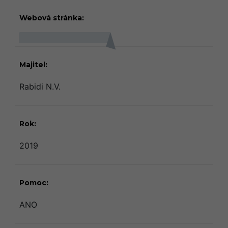
Webová stránka:
https://wazamba.com
Majitel:
Rabidi N.V.
Rok:
2019
Pomoc:
ANO