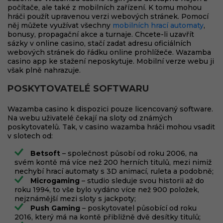
počítače, ale také z mobilních zařízení. K tomu mohou
hráči použít upravenou verzi webových stránek. Pomocí
něj můžete využívat všechny
mobilních hrací automaty
,
bonusy, propagační akce a turnaje. Chcete-li uzavřít
sázky v online casino, stačí zadat adresu oficiálních
webových stránek do řádku online prohlížeče. Wazamba
casino app ke stažení neposkytuje. Mobilní verze webu ji
však plně nahrazuje.
POSKYTOVATELÉ SOFTWARU
Wazamba casino k dispozici pouze licencovaný software.
Na webu uživatelé čekají na sloty od známých
poskytovatelů. Tak, v casino wazamba hráči mohou vsadit
v slotech od:
Betsoft
– společnost působí od roku 2006, na
svém kontě má více než 200 herních titulů, mezi nimiž
nechybí hrací automaty s 3D animací, ruleta a podobně;
Microgaming
– studio sleduje svou historii až do
roku 1994, to vše bylo vydáno více než 900 položek,
nejznámější mezi sloty s jackpoty;
Push Gaming
– poskytovatel působící od roku
2016, který má na kontě přibližně dvě desítky titulů;