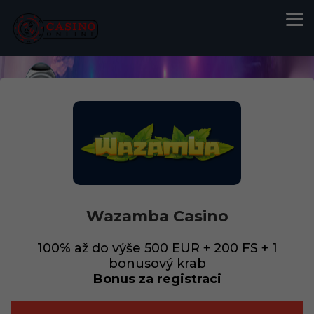
Wazamba Casino
100% až do výše 500 EUR + 200 FS + 1
bonusový krab
Bonus za registraci