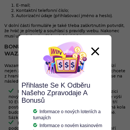
E-mail;
Kontaktní telefonní číslo;
Autorizační údaje (přihlašovací jméno a heslo).
V dolní části formuláře je také třeba zaškrtnutím potvrdit,
že hráč je plnoletý a souhlasí s pravidly webu. Nakonec
musí uživatel potvrdit kontaktní údaje.
BONUSY A PROPAGAČNÍ AKCE CASINO
WAZAMBA
Wazamba je online casino, které svým hráčům nabízí
nejen zajímavé hry, ale také štědré bonusy. Pokud chcete
z hraní v tomto kasinu vytěžit maximum, podívejte se na
následující nabídky:
Přihlaste Se K Odběru
Našeho Zpravodaje A
Bonus za registraci
: Tento bonus je k dispozici
novým hráčům, kteří provedou svůj první vklad ve výši
Bonusů
10 EUR nebo více. Můžete si také vybrat jednu ze tří
postav, které vás budou v casino doprovázet. Volná kola
Informace o nových loteriích a
budou udělována po dobu 10 dní v počtu 20 denně.
Sázka na bonus je x35.
turnajích
Krypto bonus za registraci
: Tento bonus je
Informace o novém kasinovém
podobný předchozímu, ale je určen pro hráče, kteří