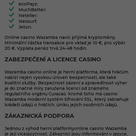
ecoPayz;
MuchBetter;
Neteller;
Neosurf;
Jeton.
Online casino Wazamba navíc přijímá kryptoměny.
Minimální částka transakce pro vklad je 10 €, pro výběr
20 €. Výplata peněz trvá 24-48 hodin.
ZABEZPEČENÍ A LICENCE CASINO
Wazamba casino online je herní platforma, která hráčům
nabízí nejen vysokou úroveň bezpečnosti, ale také
kvalitní služby. Bezpečnost sázení a spravedlnost výher
je do značné míry zaručena licencí od známého
regulačního orgánu Curacao. Kromě toho má casino
Wazamba moderní systém šifrování SSL, který zabraňuje
krádeži údajů o hráčích, úniku jejich osobních údajů.
ZÁKAZNICKÁ PODPORA
Jednou z výhod herní platformyonline casino Wazamba
je její vícejazyčnost. Zákazníci jsou informováni v jazyce,