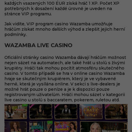
každých vsazených 100 EUR získá hráč 1 XP. Počet XP
potřebných k dosažení každé úrovně je uveden na
stránce VIP programu.
Jak vidíte, VIP program casino Wazamba umožňuje
hráčům získat mnoho dalších výhod a zlepšit jejich herní
podmínky.
WAZAMBA LIVE CASINO
Oficiální stránky casino Wazamba dávají hráčům možnost
nejen sázet na automatech, ale také hrát u stolů s živými
krupiéry. Hráči tak mohou pocítit atmosféru skutečného
casino. V tomto případě se hra v online casino Wazamba
hraje se skutečným krupiérem, který je ve vybavené
herně, která je vysílána online. V sekci s live-dealers je
možné hrát pouze o peníze a je k dispozici pouze
registrovaným uživatelům. Hráči mohou sázet v kategorii
live casino u stolů s baccaratem, pokerem, ruletou atd.