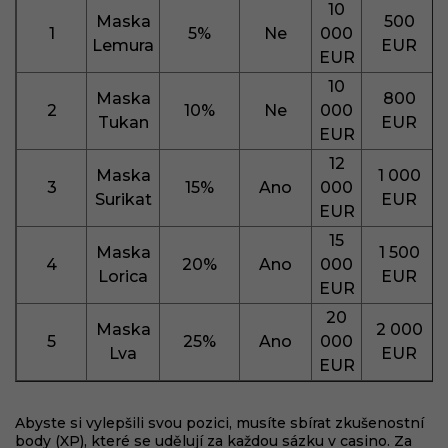
10
Maska
500
1
5%
Ne
000
Lemura
EUR
EUR
10
Maska
800
2
10%
Ne
000
Tukan
EUR
EUR
12
Maska
1 000
3
15%
Ano
000
Surikat
EUR
EUR
15
Maska
1 500
4
20%
Ano
000
Lorica
EUR
EUR
20
Maska
2 000
5
25%
Ano
000
Lva
EUR
EUR
Abyste si vylepšili svou pozici, musíte sbírat zkušenostní
body (XP), které se udělují za každou sázku v casino. Za