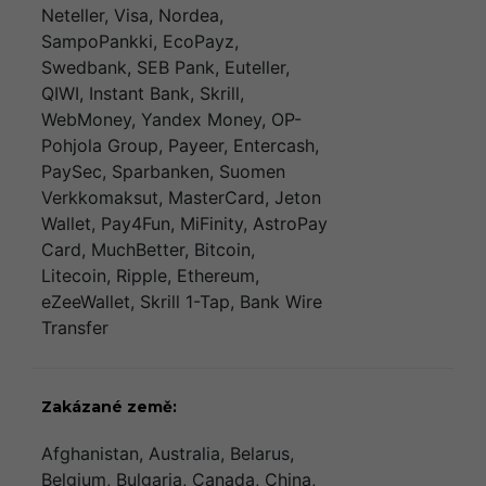
Neteller, Visa, Nordea,
SampoPankki, EcoPayz,
Swedbank, SEB Pank, Euteller,
QIWI, Instant Bank, Skrill,
WebMoney, Yandex Money, OP-
Pohjola Group, Payeer, Entercash,
PaySec, Sparbanken, Suomen
Verkkomaksut, MasterCard, Jeton
Wallet, Pay4Fun, MiFinity, AstroPay
Card, MuchBetter, Bitcoin,
Litecoin, Ripple, Ethereum,
eZeeWallet, Skrill 1-Tap, Bank Wire
Transfer
Zakázané země:
Afghanistan, Australia, Belarus,
Belgium, Bulgaria, Canada, China,