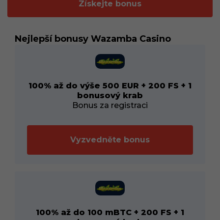
Získejte bonus
Nejlepší bonusy Wazamba Casino
100% až do výše 500 EUR + 200 FS + 1
bonusový krab
Bonus za registraci
Vyzvedněte bonus
100% až do 100 mBTC + 200 FS + 1