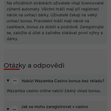
Na oficiálních stránkách uživatele vítají licencované
výherní automaty. Všichni hráči mají při registraci
nárok na uvítací dárky. Uživatelé čekají na velký
uvítací bonus. Pravidelní hráči mají nárok na
cashback, bonus za dobití a podobně. Zaregistrujte
se, založte si účet a začněte získávat první výhry a
dárky.
Otázky a odpovědi
Nabízí Wazamba Casino bonus bez vkladu?
Wazamba casino online nabízí žádný vklad bonus.
Jak se mohu zaregistrovat v casino