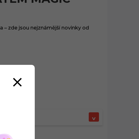
na – zde jsou nejznámější novinky od
^