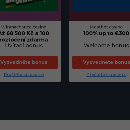
Winmachance casino
Mostbet casino
Až 68 500 Kč a 100
100% up to €300
roztočení zdarma
Uvítací bonus
Welcome bonus
Vyzvedněte bonus
Vyzvedněte bonus
Přečtěte si recenzi
Přečtěte si recenzi