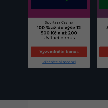
Sportaza Casino
100 % až do výše 12
500 Kč a až 200
Uvítací bonus
roztočení zdarma
Vyzvedněte bonus
Přečtěte si recenzi