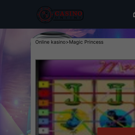
Online kasino
>
Magic Princess