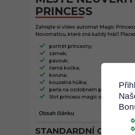
PRINCESS
Zahrajte si video automat Magic Princess
Novomaticu, které zná každý hráč! Place
portrét princezny;
zámek;
pavouk;
černá kočka;
koruna;
kouzelná hůlka;
Přih
perla na ozdobném polštářku;
Naš
Slot princess magic online a symbo
Bon
Obsah článku
Standardní označení
STANDARDNÍ OZNAČE