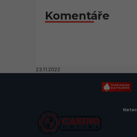
Komentáře
23.11.2022
Neter