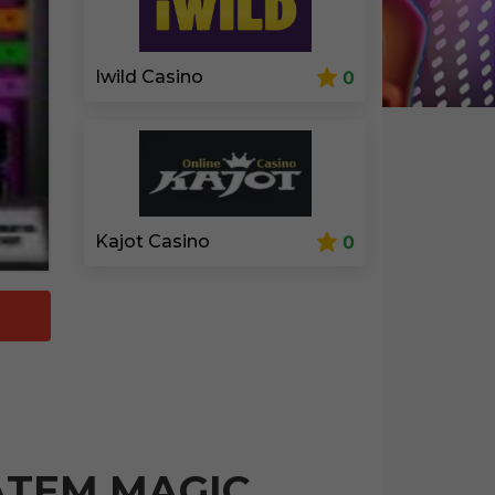
Iwild Casino
0
Kajot Casino
0
ATEM MAGIC