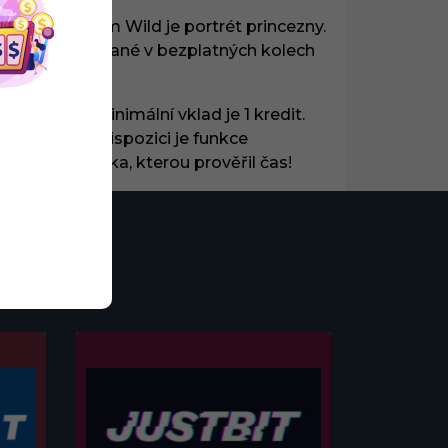
ku. Symbolem Wild je portrét princezny.
 kol. Výhry získané v bezplatných kolech
běru hráče. Minimální vklad je 1 kredit.
ispozici. K dispozici je funkce
asová klasika, kterou prověřil čas!