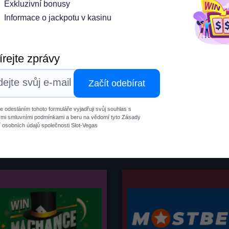
Exkluzivní bonusy
aké standardní označení hracích karet od esa po devít
Informace o jackpotu v kasinu
eví tři nebo více symbolů Scatter, získáte 15 bezplatných
rejte zprávy
ombinace se vytvářejí na 1, 3, 5, 7 nebo 9 řadách podle vý
kreditů. Bonusová kola a zdvojnásobovací hry nejsou k d
Začít odebírat
utomat Magic Princess od společnosti Novomatic je nadč
že odesláním tohoto formuláře vyjadřuji svůj souhlas s
i smluvními podmínkami a beru na vědomí tyto Zásady
 osobních údajů společnosti Slot-Vegas