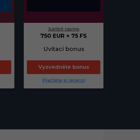
Justbit casino
750 EUR + 75 FS
Uvítací bonus
Vyzvedněte bonus
Přečtěte si recenzi