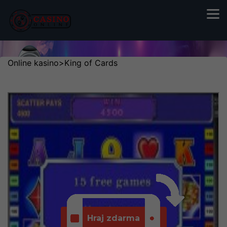
Online kasino
>
King of Cards
Hraj zdarma