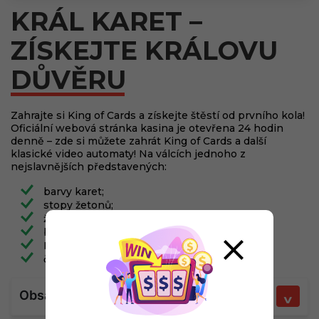
KRÁL KARET –
ZÍSKEJTE KRÁLOVU
DŮVĚRU
Zahrajte si King of Cards a získejte štěstí od prvního kola!
Oficiální webová stránka kasina je otevřena 24 hodin
denně – zde si můžete zahrát King of Cards a další
klasické video automaty! Na válcích jednoho z
nejslavnějších představených:
barvy karet;
stopy žetonů;
žolík;
balíček karet;
Latinská písmena;
čísla
^
Obsah článku
Výherní automat King of Cards