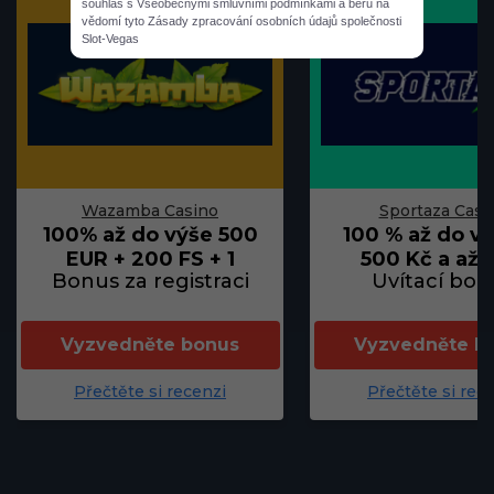
souhlas s Všeobecnými smluvními podmínkami a beru na
vědomí tyto Zásady zpracování osobních údajů společnosti
Slot-Vegas
Wazamba Casino
Sportaza Casi
100% až do výše 500
100 % až do vý
EUR + 200 FS + 1
500 Kč a až 
Bonus za registraci
Uvítací bon
bonusový krab
roztočení zd
Vyzvedněte bonus
Vyzvedněte b
Přečtěte si recenzi
Přečtěte si rec