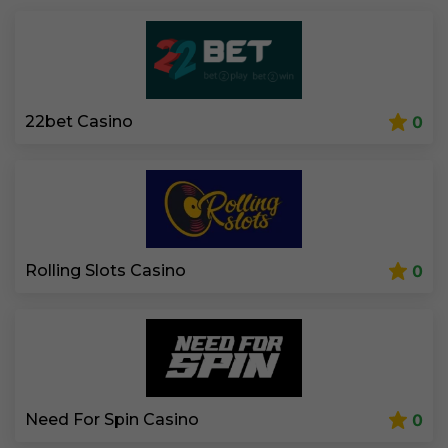
22bet Casino
0
Rolling Slots Casino
0
Need For Spin Casino
0