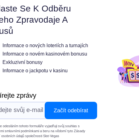
laste Se K Odběru
eho Zpravodaje A
3 nebo více symbolů Scatter obdrží hráči 10, 15 nebo 20
usů
z výše uvedených případů zvýší o 5 jednotek. Divoká le
le ve hře Ghost Pirates se může zdát fanouškům klasi
Informace o nových loteriích a turnajích
znamte se s mechanikou tohoto velmi zajímavého zaříze
Informace o novém kasinovém bonusu
Exkluzivní bonusy
Informace o jackpotu v kasinu
rejte zprávy
Začít odebírat
že odesláním tohoto formuláře vyjadřuji svůj souhlas s
i smluvními podmínkami a beru na vědomí tyto Zásady
 osobních údajů společnosti Slot-Vegas