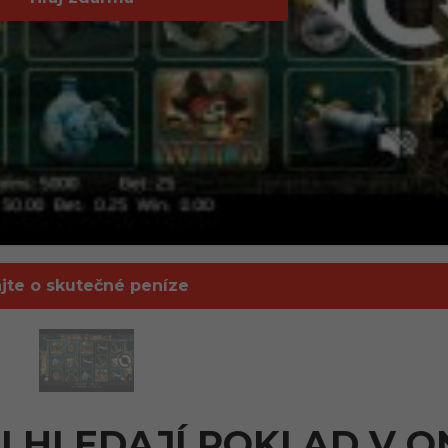
ajte o skutečné peníze
I HLEDAJÍ POKLAD V O