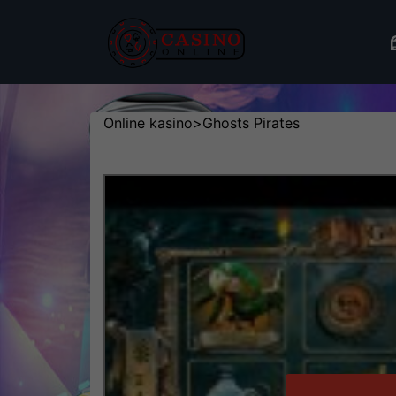
Online kasino
>
Ghosts Pirates