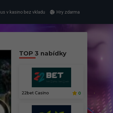
us v kasino bez vkladu
Hry zdarma
TOP 3 nabídky
22bet Casino
0