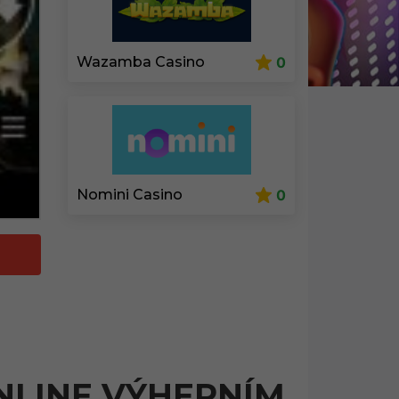
Wazamba Casino
0
Nomini Casino
0
NLINE VÝHERNÍM