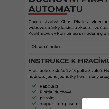
AUTOMATU
Chcete si zahrát Ghost Pirates – video a
webové stránky kasina a zkuste své štěs
Kvalitní zvuk v kombinaci s moderní graf
Obsah článku
Instrukce k hracímu automatu
INSTRUKCE K HRACÍ
Hrací pole se skládá z 15 polí a 5 válců. 
hodnotu jedné jednotky herní měny určuje
Papoušci
Pirátští duchové;
pistole;
mapu s kompasem;