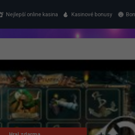
Nejlepší online kasina
Kasinové bonusy
Bon
Hraj zdarma