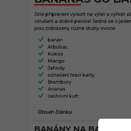
Jste připraveni vyrazit na výlet a vyhrá
vzrušení a dobré peníze! Jedná se o jed
jsou zobrazeny různé druhy ovoce:
banán
Arbutus;
Kokos
Mango
Jahody
označení hrací karty;
Brambory
Ananas
cestovní kufr;
Obsah článku
Banány na Bahamách s velkou výhro
BANÁNY NA BAHAMÁC