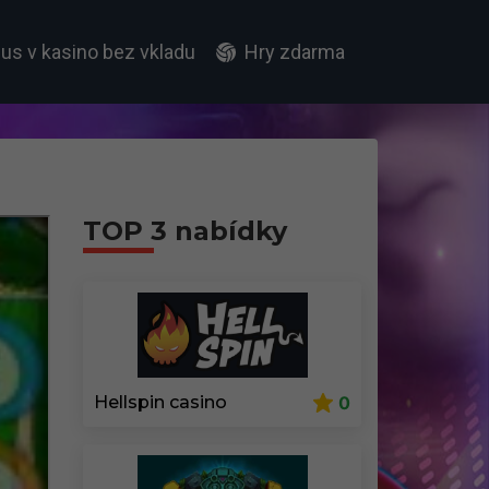
us v kasino bez vkladu
Hry zdarma
TOP 3 nabídky
Hellspin casino
0