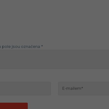
á pole jsou označena *