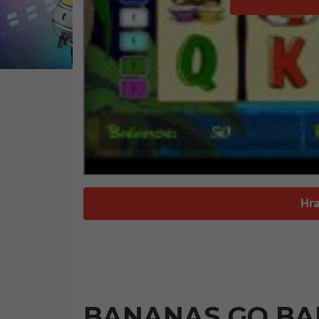
Hr
BANANAS GO BAH