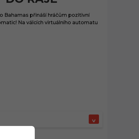
 go Bahamas přináší hráčům pozitivní
matic! Na válcích virtuálního automatu
^