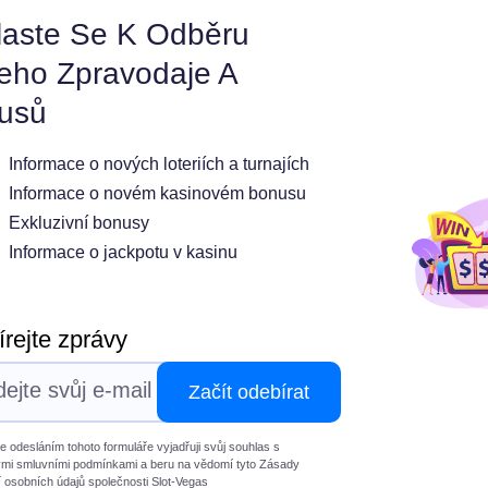
laste Se K Odběru
 kombinace se symbolem Wild jsou oceněny koeficient
e symbolů Scatter, získáte 45 bezplatných kol. Nejdražší 
eho Zpravodaje A
usů
užívá 1, 3, 5, 7 nebo 9 řádků. Minimální vklad je 1 kredit
obit. Vývojáři poskytli funkci automatického hraní, díky 
Informace o nových loteriích a turnajích
ní automat Bananas go Bahamas je nejlepší volbou pro d
Informace o novém kasinovém bonusu
Exkluzivní bonusy
Informace o jackpotu v kasinu
rejte zprávy
Začít odebírat
že odesláním tohoto formuláře vyjadřuji svůj souhlas s
i smluvními podmínkami a beru na vědomí tyto Zásady
 osobních údajů společnosti Slot-Vegas