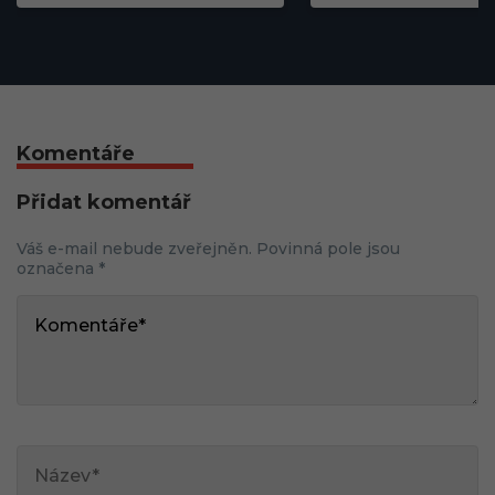
Komentáře
Přidat komentář
Váš e-mail nebude zveřejněn. Povinná pole jsou
označena *