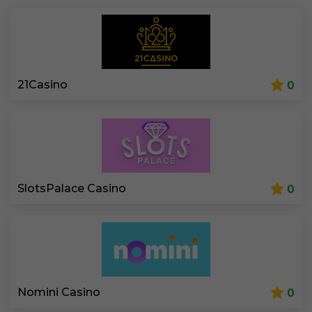
21Casino
0
SlotsPalace Casino
0
Nomini Casino
0