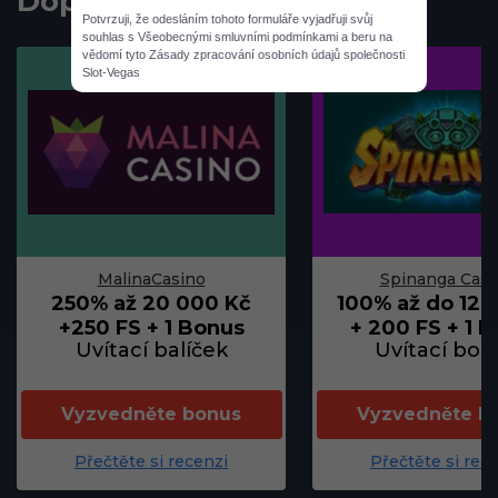
Doporučené kasino
Potvrzuji, že odesláním tohoto formuláře vyjadřuji svůj
souhlas s Všeobecnými smluvními podmínkami a beru na
vědomí tyto Zásady zpracování osobních údajů společnosti
Slot-Vegas
MalinaCasino
Spinanga Casi
250% až 20 000 Kč
100% až do 12 
+250 FS + 1 Bonus
+ 200 FS + 1 
Uvítací balíček
Uvítací bon
Crab
Crab
Vyzvedněte bonus
Vyzvedněte b
Přečtěte si recenzi
Přečtěte si rec