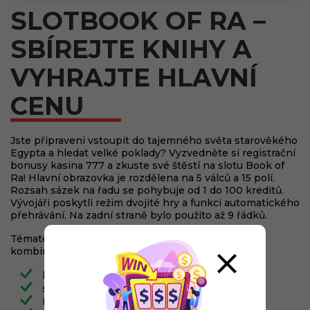
SLOTBOOK OF RA –
SBÍREJTE KNIHY A
VYHRAJTE HLAVNÍ
CENU
Jste připraveni vstoupit do tajemného světa starověkého
Egypta a hledat velké poklady? Vyzvedněte si registrační
bonusy kasina 777 a zkuste své štěstí na slotu Book of
Ra! Hlavní obrazovka je rozdělena na 5 válců a 15 polí.
Rozsah sázek na řadu se pohybuje od 1 do 100 kreditů.
Vývojáři poskytli režim dvojité hry a funkci automatického
přehrávání. Na zadní straně bylo použito až 9 řádků.
Tématem tohoto slotu je starověký Egypt. Výherní
kombinace se skládají ze speciálních znaků:
kniha boha Ra;
sarabush;
Latinská písmena;