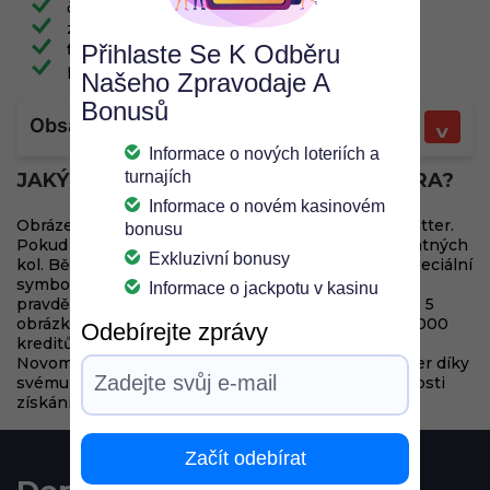
čísla;
zlaté faraonské masky;
Přihlaste Se K Odběru
figurky antické bohyně;
portrét výzkumníka;
Našeho Zpravodaje A
Bonusů
^
Obsah článku
Informace o nových loteriích a
Jakým symbolem je kanec v knize Ra?
turnajích
JAKÝM SYMBOLEM JE KANEC V KNIZE RA?
Informace o novém kasinovém
Obrázek knihy boha slunce je symbolem Wild i Scatter.
bonusu
Pokud se objeví 3 nebo více listů, získáte 10 bezplatných
Exkluzivní bonusy
kol. Během bezplatných kol se na válcích objeví speciální
symbol, který se rozšíří na 3 políčka a zvýší
Informace o jackpotu v kasinu
pravděpodobnost vytvoření výherní kombinace. Za 5
obrázků průzkumníků na válcích získáte jackpot 5 000
Odebírejte zprávy
kreditů. Video automat Book of Ra od společnosti
Novomatic se stal legendou ve světě hazardních her díky
svému stylovému designu a vysoké pravděpodobnosti
získání výhry.
Začít odebírat